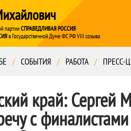
Михайлович
ой партии
СПРАВЕДЛИВАЯ РОССИЯ
СИЯ
в Государственной Думе ФС РФ VIII созыва
БЕ
/
СОБЫТИЯ
/
РАБОТА
/
ПРЕСС-Ц
ский край: Сергей 
речу с финалистами