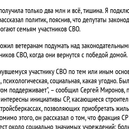
 получила только два млн и всё, тишина. Я подкл
 рассказал политик, пояснив, что депутаты закон
огают семьям участников СВО.
ложил ветеранам подумать над законодательным
ников СВО, когда они вернутся с победой домой.
рнувшемуся участнику СВО по тем или иным осн
 психологическая, социальная, какая угодно. Бы
том поддерживает", – сообщил Сергей Миронов, 
интересны инициативы СР, касающиеся строитель
стройсберкассах, позволяющих приобретать жиль
омимо этого, он рассказал о том, что фракция С
ст около социально значимых учреждений: боль