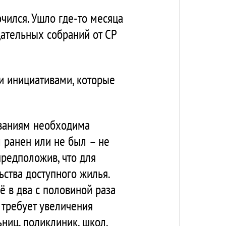
ючился. Ушло где-то месяца
одательных собраний от СР
и инициативами, которые
ованиям необходима
л ранен или не был – не
предположив, что для
ства доступного жилья.
ё в два с половиной раза
Р требует увеличения
ниц, поликлиник, школ.