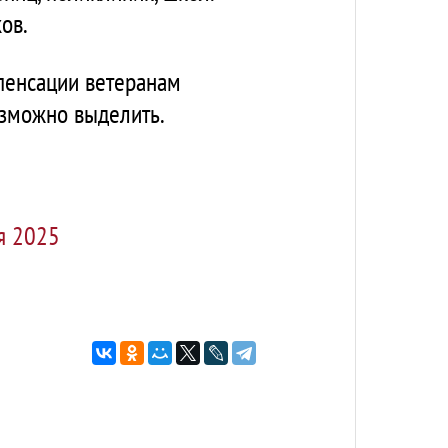
ов.
пенсации ветеранам
озможно выделить.
я 2025