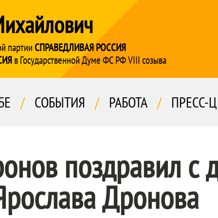
Михайлович
ой партии
СПРАВЕДЛИВАЯ РОССИЯ
СИЯ
в Государственной Думе ФС РФ VIII созыва
БЕ
/
СОБЫТИЯ
/
РАБОТА
/
ПРЕСС-Ц
ронов поздравил с 
Ярослава Дронова