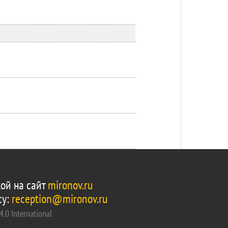
ой на сайт
mironov.ru
су:
reception@mironov.ru
.0 International