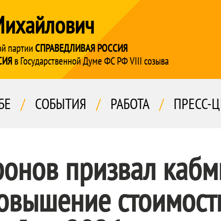
Михайлович
ой партии
СПРАВЕДЛИВАЯ РОССИЯ
СИЯ
в Государственной Думе ФС РФ VIII созыва
БЕ
/
СОБЫТИЯ
/
РАБОТА
/
ПРЕСС-Ц
ронов призвал кабм
повышение стоимост