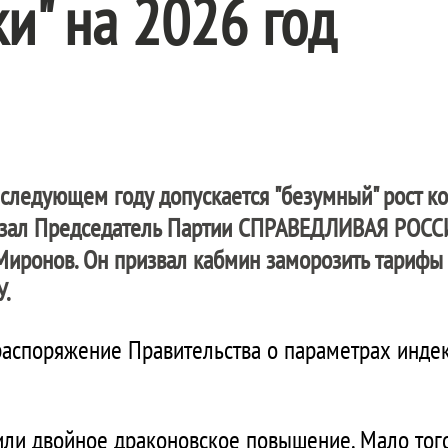
и" на 2026 год
следующем году допускается "безумный" рост к
азал Председатель Партии
СПРАВЕДЛИВАЯ РОСС
Миронов. Он призвал кабмин заморозить тарифы
У.
распоряжение Правительства о параметрах инд
или двойное драконовское повышение. Мало того