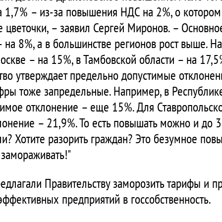
на 1,7% – из-за повышения НДС на 2%, о которо
ще цветочки, – заявил Сергей Миронов. – Основн
– на 8%, а в большинстве регионов рост выше. 
оскве – на 15%, в Тамбовской области – на 17,5
тво утверждает предельно допустимые отклонени
ифры тоже запредельные. Например, в Республи
стимое отклонение – еще 15%. Для Ставропольск
онение – 21,9%. То есть повышать можно и до 3
ли? Хотите разорить граждан? Это безумное пов
замораживать!"
редлагали Правительству заморозить тарифы и п
ффективных предприятий в госсобственность.