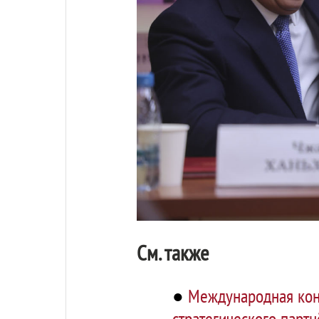
См. также
●
Международная конф
стратегического партн