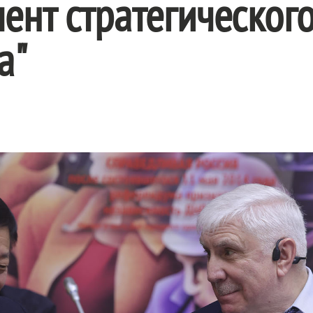
ент стратегическог
а"