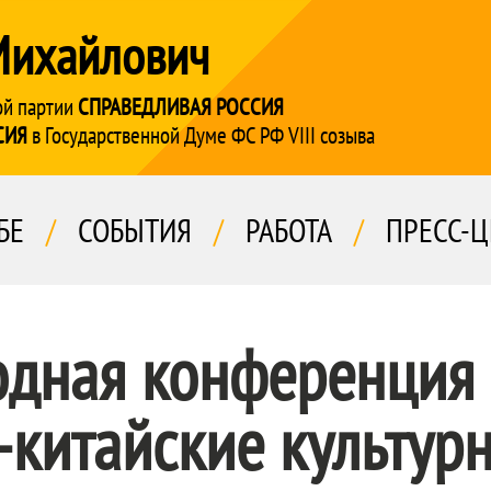
Михайлович
ой партии
СПРАВЕДЛИВАЯ РОССИЯ
СИЯ
в Государственной Думе ФС РФ VIII созыва
БЕ
/
СОБЫТИЯ
/
РАБОТА
/
ПРЕСС-Ц
дная конференция
-китайские культур