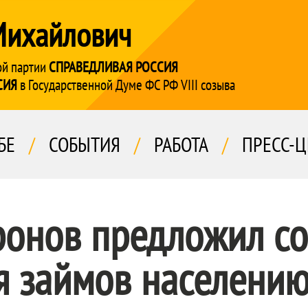
Михайлович
ой партии
СПРАВЕДЛИВАЯ РОССИЯ
СИЯ
в Государственной Думе ФС РФ VIII созыва
БЕ
/
СОБЫТИЯ
/
РАБОТА
/
ПРЕСС-Ц
ронов предложил со
я займов населени