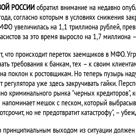
ВОЙ РОССИИ
обратил внимание на недавно опу
года, согласно которым в условиях снижения за
ФО увеличилась на 1,1 триллиона рублей, прев
асистов за это время выросло на 1,7 миллиона –
т, что происходит переток заемщиков в МФО. Уг
ать требования к банкам, тех – к своим клиента
на поклон к ростовщикам. Но теперь пузырь над
т регулятора уже здесь закручивать гайки. Перс
нно криминального рынка "черных кредиторов", к
е напоминает мешок с песком, который выбрасы
тсрочит, но не предотвратит катастрофу", – убеж
то принципиальным выходом из ситуации должен 