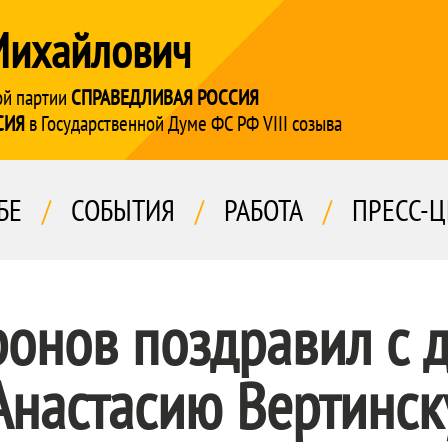
Михайлович
ой партии
СПРАВЕДЛИВАЯ РОССИЯ
СИЯ
в Государственной Думе ФС РФ VIII созыва
БЕ
/
СОБЫТИЯ
/
РАБОТА
/
ПРЕСС-Ц
ронов поздравил с 
Анастасию Вертинс