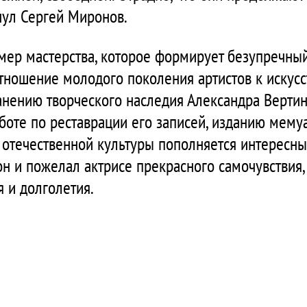
нул Сергей Миронов.
имер мастерства, которое формирует безупречный
тношение молодого поколения артистов к искусс
анению творческого наследия Александра Вертин
боте по реставрации его записей, изданию мему
 отечественной культуры пополняется интересн
 он и пожелал актрисе прекрасного самочувствия,
 и долголетия.