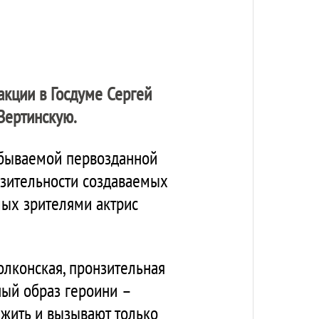
акции в Госдуме Сергей
Вертинскую.
забываемой первозданной
азительности создаваемых
мых зрителями актрис
олконская, пронзительная
ный образ героини –
 жить и вызывают только