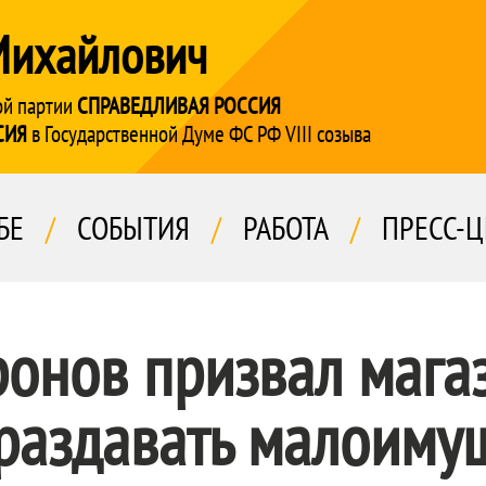
Михайлович
ой партии
СПРАВЕДЛИВАЯ РОССИЯ
СИЯ
в Государственной Думе ФС РФ VIII созыва
БЕ
/
СОБЫТИЯ
/
РАБОТА
/
ПРЕСС-Ц
ронов призвал мага
 раздавать малоиму