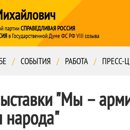
Михайлович
ой партии
СПРАВЕДЛИВАЯ РОССИЯ
СИЯ
в Государственной Думе ФС РФ VIII созыва
БЕ
/
СОБЫТИЯ
/
РАБОТА
/
ПРЕСС-Ц
ыставки "Мы – арми
 народа"