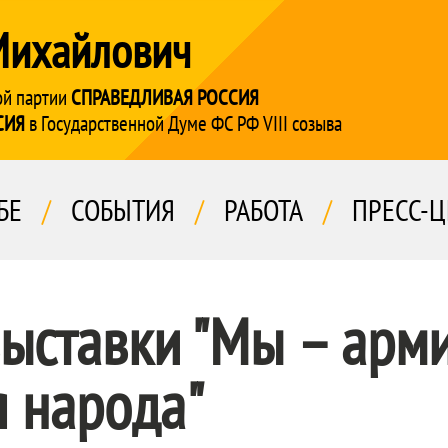
Михайлович
ой партии
СПРАВЕДЛИВАЯ РОССИЯ
СИЯ
в Государственной Думе ФС РФ VIII созыва
БЕ
/
СОБЫТИЯ
/
РАБОТА
/
ПРЕСС-Ц
ыставки "Мы – арми
 народа"