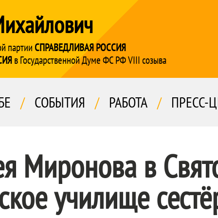
Михайлович
ой партии
СПРАВЕДЛИВАЯ РОССИЯ
СИЯ
в Государственной Думе ФС РФ VIII созыва
БЕ
/
СОБЫТИЯ
/
РАБОТА
/
ПРЕСС-Ц
ея Миронова в Свят
ское училище сестё