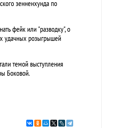
ского зенненхунда по
ать фейк или "разводку", о
ых удачных розыгрышей
тали темой выступления
ры Боковой.