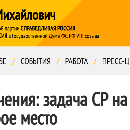
Михайлович
ой партии
СПРАВЕДЛИВАЯ РОССИЯ
СИЯ
в Государственной Думе ФС РФ VIII созыва
БЕ
/
СОБЫТИЯ
/
РАБОТА
/
ПРЕСС-Ц
ения: задача СР на
рое место