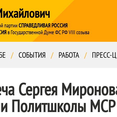
Михайлович
ой партии
СПРАВЕДЛИВАЯ РОССИЯ
СИЯ
в Государственной Думе ФС РФ VIII созыва
БЕ
/
СОБЫТИЯ
/
РАБОТА
/
ПРЕСС-Ц
ча Сергея Миронов
ми Политшколы МСР