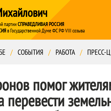
Михайлович
ой партии
СПРАВЕДЛИВАЯ РОССИЯ
СИЯ
в Государственной Думе ФС РФ VIII созыва
БЕ
/
СОБЫТИЯ
/
РАБОТА
/
ПРЕСС-Ц
ронов помог жителя
 перевести земель