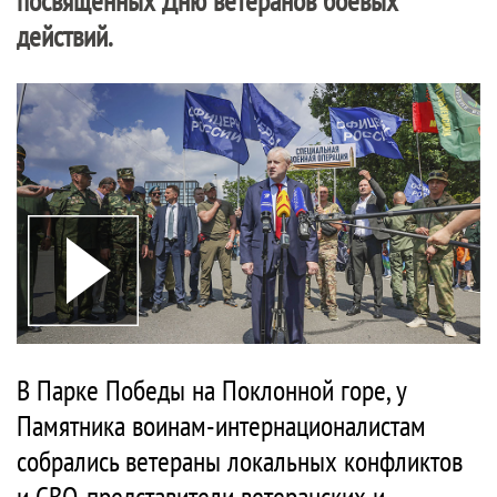
посвящённых Дню ветеранов боевых
действий.
В Парке Победы на Поклонной горе, у
Памятника воинам-интернационалистам
собрались ветераны локальных конфликтов
и СВО, представители ветеранских и