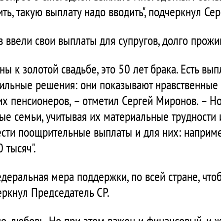
ть, такую выплату надо вводить", подчеркнул Се
в ввели свои выплаты для супругов, долго прожи
ы к золотой свадьбе, это 50 лет брака. Есть вып
авильные решения: они показывают нравственные
х пенсионеров, – отметил Сергей Миронов. – Но 
е семьи, учитывая их материальные трудности и
вести поощрительные выплаты и для них: например
 тысяч".
деральная мера поддержки, по всей стране, что
ркнул Председатель СР.
но, любовь. Но при этом важен и финансовый, и