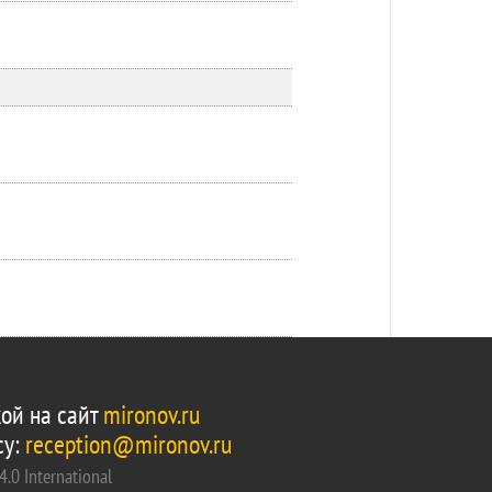
ой на сайт
mironov.ru
су:
reception@mironov.ru
.0 International