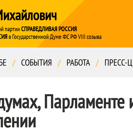
Михайлович
ой партии
СПРАВЕДЛИВАЯ РОССИЯ
СИЯ
в Государственной Думе ФС РФ VIII созыва
БЕ
/
СОБЫТИЯ
/
РАБОТА
/
ПРЕСС-Ц
умах, Парламенте 
лении