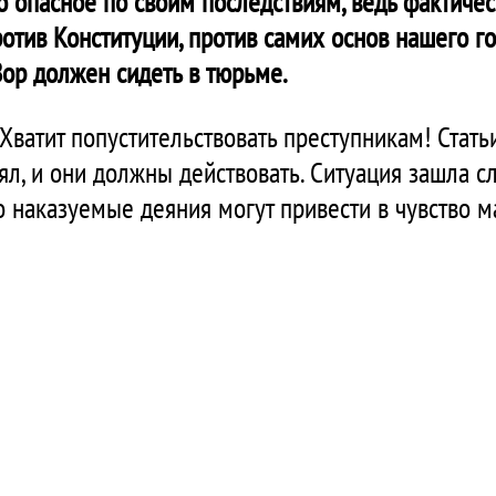
 опасное по своим последствиям, ведь фактичес
ротив Конституции, против самих основ нашего го
Вор должен сидеть в тюрьме.
 Хватит попустительствовать преступникам! Стат
ял, и они должны действовать. Ситуация зашла с
о наказуемые деяния могут привести в чувство 