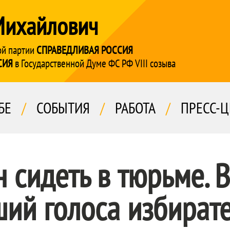
Михайлович
ой партии
СПРАВЕДЛИВАЯ РОССИЯ
СИЯ
в Государственной Думе ФС РФ VIII созыва
БЕ
/
СОБЫТИЯ
/
РАБОТА
/
ПРЕСС-Ц
 сидеть в тюрьме. В
ший голоса избират