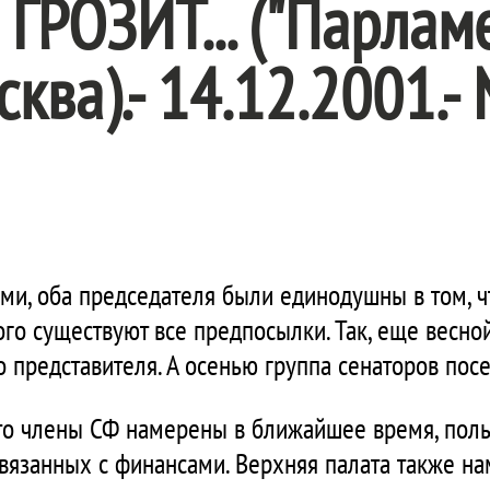
ГРОЗИТ... ("Парлам
сква).- 14.12.2001.- 
ми, оба председателя были единодушны в том, ч
того существуют все предпосылки. Так, еще весн
 представителя. А осенью группа сенаторов посе
то члены СФ намерены в ближайшее время, поль
 связанных с финансами. Верхняя палата также н