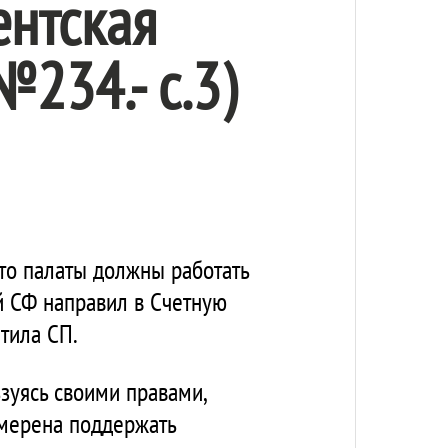
ентская
№234.- c.3)
то палаты должны работать
ой СФ направил в Счетную
тила СП.
зуясь своими правами,
амерена поддержать