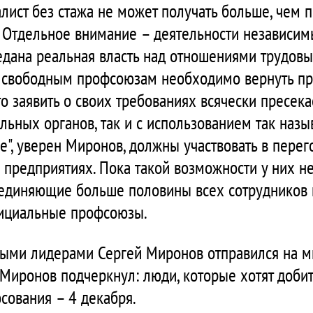
алист без стажа не может получать больше, чем 
 Отдельное внимание – деятельности независи
едана реальная власть над отношениями трудовы
и, свободным профсоюзам необходимо вернуть пра
о заявить о своих требованиях всячески пресека
ьных органов, так и с использованием так наз
е", уверен Миронов, должны участвовать в перег
 предприятиях. Пока такой возможности у них не
единяющие больше половины всех сотрудников п
фициальные профсоюзы.
ыми лидерами Сергей Миронов отправился на м
 Миронов подчеркнул: люди, которые хотят доби
осования – 4 декабря.