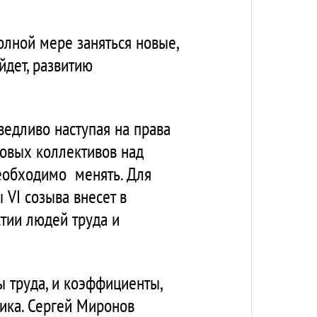
олной мере заняться новые,
йдет, развитию
ведливо наступая на права
довых коллективов над
необходимо менять. Для
 VI созыва внесет в
стии людей труда и
 труда, и коэффициенты,
ника. Сергей Миронов