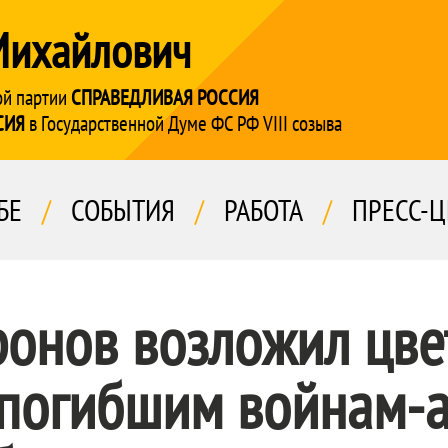
Михайлович
ой партии
СПРАВЕДЛИВАЯ РОССИЯ
СИЯ
в Государственной Думе ФС РФ VIII созыва
БЕ
/
СОБЫТИЯ
/
РАБОТА
/
ПРЕСС-Ц
онов возложил цве
 погибшим войнам-