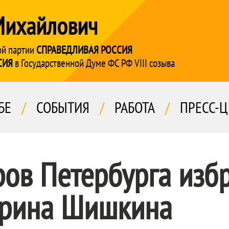
Михайлович
ой партии
СПРАВЕДЛИВАЯ РОССИЯ
СИЯ
в Государственной Думе ФС РФ VIII созыва
БЕ
/
СОБЫТИЯ
/
РАБОТА
/
ПРЕСС-Ц
ров Петербурга изб
арина Шишкина