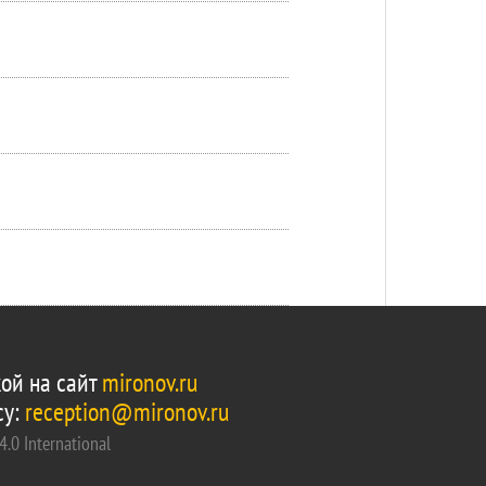
ой на сайт
mironov.ru
су:
reception@mironov.ru
.0 International