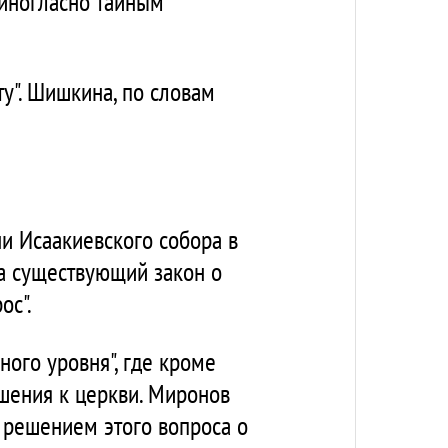
иногласно тайным
у". Шишкина, по словам
и Исаакиевского собора в
на существующий закон о
ос".
ого уровня", где кроме
шения к церкви. Миронов
с решением этого вопроса о