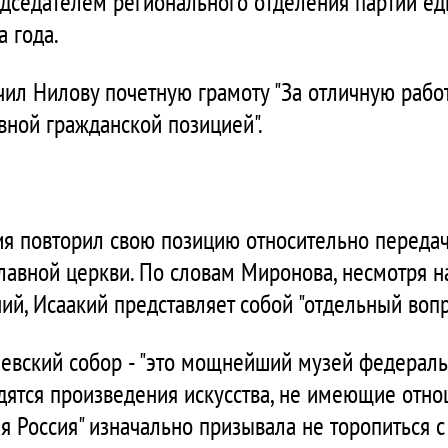
дседателем регионального отделения партии ед
 года.
ил Нилову почетную грамоту "За отличную работ
ивной гражданской позицией".
я повторил свою позицию относительно передач
лавной церкви. По словам Миронова, несмотря 
й, Исаакий представляет собой "отдельный вопр
иевский собор - "это мощнейший музей федеральн
дятся произведения искусства, не имеющие отно
я Россия" изначально призывала не торопиться 