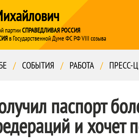
Михайлович
ой партии
СПРАВЕДЛИВАЯ РОССИЯ
СИЯ
в Государственной Думе ФС РФ VIII созыва
БЕ
/
СОБЫТИЯ
/
РАБОТА
/
ПРЕСС-Ц
олучил паспорт бо
едераций и хочет п