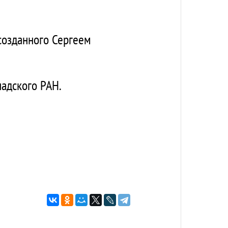
созданного Сергеем
надского РАН.