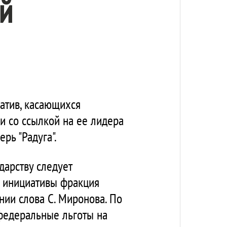
й
иатив, касающихся
и со ссылкой на ее лидера
рь "Радуга".
дарству следует
е инициативы фракция
нии слова С. Миронова. По
федеральные льготы на