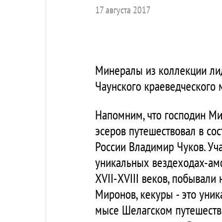
17 августа 2017
Минералы из коллекции ли
Чаунского краеведческого м
Напомним, что господин Мир
эсеров путешествовал в со
России Владимир Чуков. Уч
уникальных вездеходах-амф
XVII-XVIII веков, побывали
Миронов, кекуры - это уни
мысе Шелагском путешестве