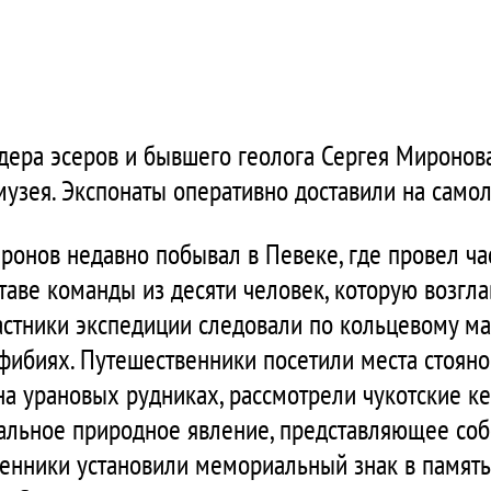
дера эсеров и бывшего геолога Сергея Миронов
узея. Экспонаты оперативно доставили на самоле
онов недавно побывал в Певеке, где провел час
ставе команды из десяти человек, которую возгл
астники экспедиции следовали по кольцевому ма
ибиях. Путешественники посетили места стояно
 на урановых рудниках, рассмотрели чукотские к
кальное природное явление, представляющее соб
нники установили мемориальный знак в память