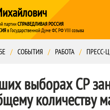
Михайлович
ой партии
СПРАВЕДЛИВАЯ РОССИЯ
СИЯ
в Государственной Думе ФС РФ VIII созыва
БЕ
/
СОБЫТИЯ
/
РАБОТА
/
ПРЕСС-Ц
их выборах СР зан
бщему количеству м