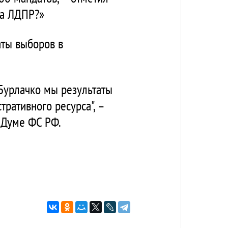
гда ЛДПР?»
аты выборов в
Бурлачко мы результаты
ративного ресурса", –
 Думе ФС РФ.