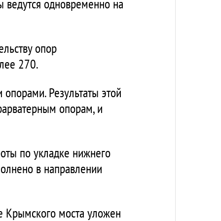
ты ведутся одновременно на
ельству опор
лее 270.
опорами. Результаты этой
фарватерным опорам, и
боты по укладке нижнего
полнено в направлении
тке Крымского моста уложен