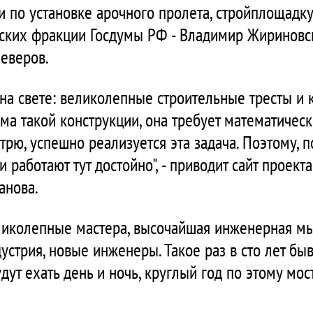
ии по установке арочного пролета, стройплощадк
ких фракции Госдумы РФ - Владимир Жириновск
еверов.
ь на свете: великолепные строительные тресты и 
а такой конструкции, она требует математическ
трю, успешно реализуется эта задача. Поэтому,
и работают тут достойно", - приводит сайт проект
анова.
еликолепные мастера, высочайшая инженерная мы
стрия, новые инженеры. Такое раз в сто лет быва
ут ехать день и ночь, круглый год по этому мост