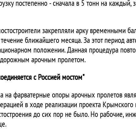
узку постепенно - сначала в 5 тонн на каждый, 
остостроители закрепляли арку временными бал
 течение ближайшего месяца. За этот период ав
тационарном положении. Данная процедура повтор
одорожным арочным пролетом.
соединяется с Россией мостом"
ка на фарватерные опоры арочных пролетов явл
ерацией в ходе реализации проекта Крымского м
тостроения до сих пор не было. Но рабочие, ин
ще.