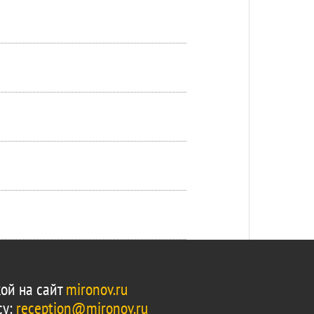
ой на сайт
mironov.ru
су:
reception@mironov.ru