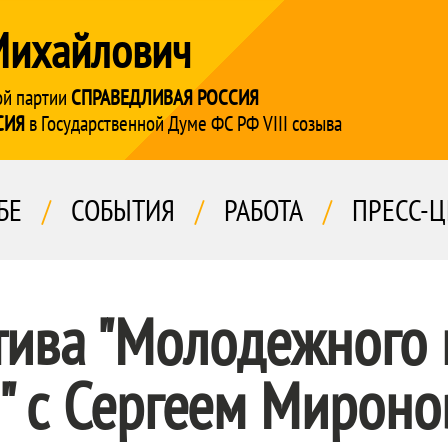
Михайлович
ой партии
СПРАВЕДЛИВАЯ РОССИЯ
СИЯ
в Государственной Думе ФС РФ VIII созыва
БЕ
/
СОБЫТИЯ
/
РАБОТА
/
ПРЕСС-Ц
тива "Молодежного
" с Сергеем Мирон