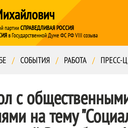
Михайлович
ой партии
СПРАВЕДЛИВАЯ РОССИЯ
СИЯ
в Государственной Думе ФС РФ VIII созыва
БЕ
/
СОБЫТИЯ
/
РАБОТА
/
ПРЕСС-Ц
ол с общественным
ями на тему "Соци