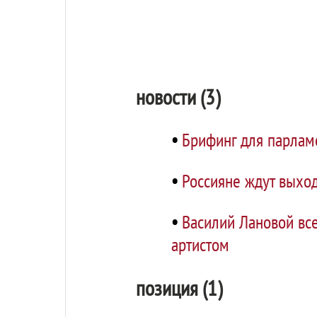
новости (3)
•
Брифинг для парлам
•
Россияне ждут выход
•
Василий Лановой вс
артистом
позиция (1)