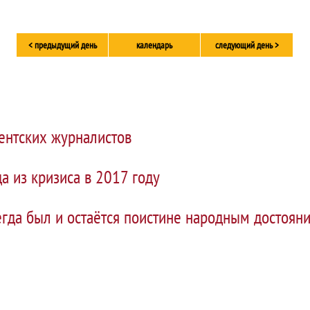
< предыдущий день
календарь
следующий день >
ентских журналистов
а из кризиса в 2017 году
егда был и остаётся поистине народным достоя