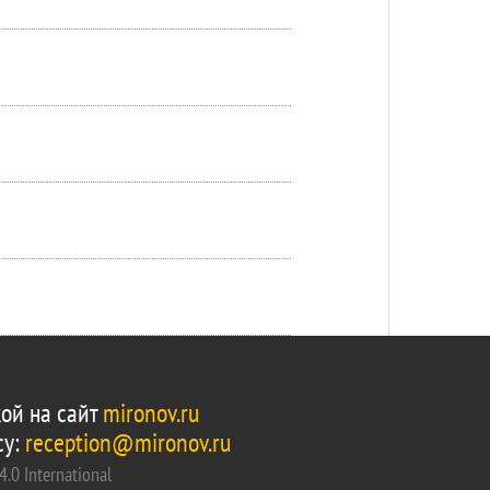
ой на сайт
mironov.ru
су:
reception@mironov.ru
.0 International