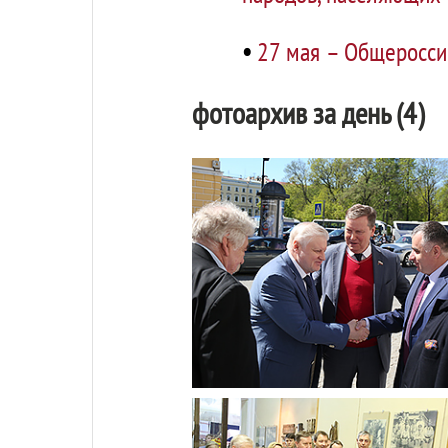
•
27 мая – Общеросси
фотоархив за день (4)