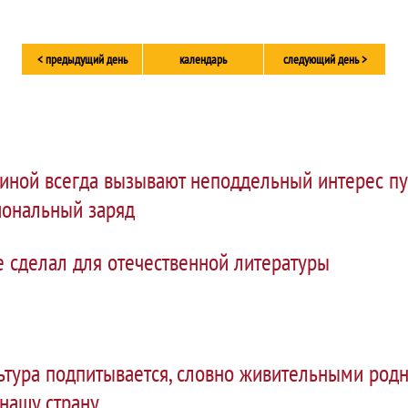
< предыдущий день
календарь
следующий день >
ной всегда вызывают неподдельный интерес пу
ональный заряд
 сделал для отечественной литературы
ьтура подпитывается, словно живительными родн
нашу страну