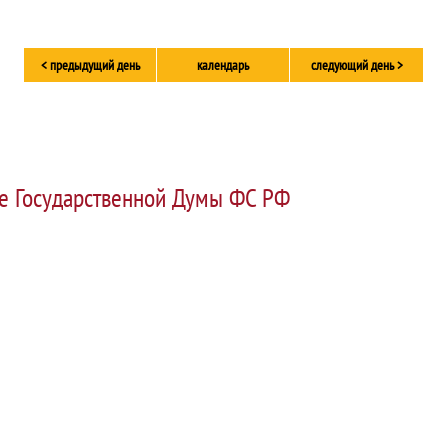
< предыдущий день
календарь
следующий день >
е Государственной Думы ФС РФ