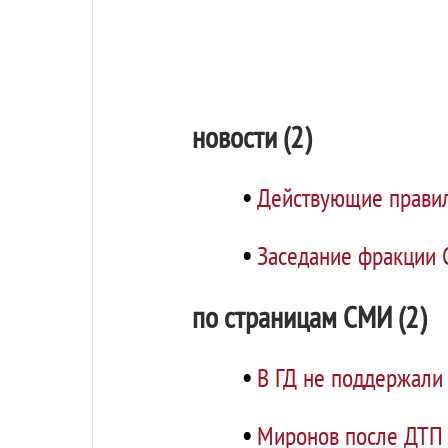
новости (2)
•
Действующие правил
•
Заседание фракци
по страницам СМИ (2)
•
В ГД не поддержали 
•
Миронов после ДТП 