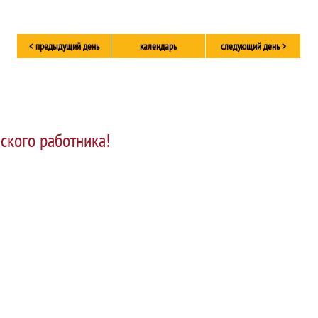
< предыдущий день
календарь
следующий день >
ского работника!