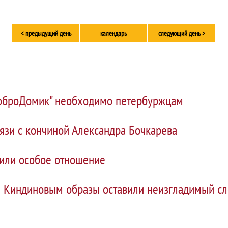
< предыдущий день
календарь
следующий день >
оброДомик" необходимо петербуржцам
язи с кончиной Александра Бочкарева
жили особое отношение
 Киндиновым образы оставили неизгладимый сл