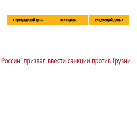
< предыдущий день
календарь
следующий день >
 России" призвал ввести санкции против Грузии