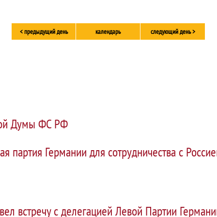
< предыдущий день
календарь
следующий день >
ной Думы ФС РФ
ая партия Германии для сотрудничества с Россие
вел встречу с делегацией Левой Партии Германи