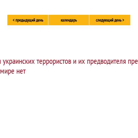
< предыдущий день
календарь
следующий день >
 украинских террористов и их предводителя пр
 мире нет