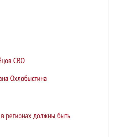
йцов СВО
ана Охлобыстина
 в регионах должны быть