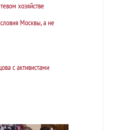
етевом хозяйстве
словия Москвы, а не
цова с активистами