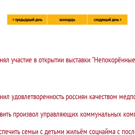
< предыдущий день
календарь
следующий день >
нял участие в открытии выставки "Непокорённые
нил удовлетворенность россиян качеством медп
овить произвол управляющих коммунальных ком
спечить семьи с детьми жильём соцнайма с по