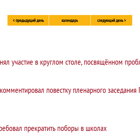
< предыдущий день
календарь
следующий день >
нял участие в круглом столе, посвящённом про
комментировал повестку пленарного заседания 
ребовал прекратить поборы в школах