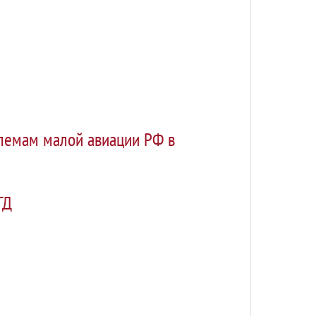
блемам малой авиации РФ в
ГД