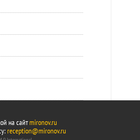
ой на сайт
mironov.ru
су:
reception@mironov.ru
.0 International