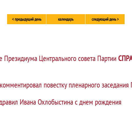
< предыдущий день
календарь
следующий день >
ие Президиума Центрального совета Партии
СПРА
комментировал повестку пленарного заседания 
дравил Ивана Охлобыстина с днем рождения