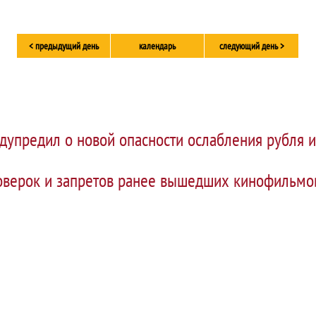
< предыдущий день
календарь
следующий день >
дупредил о новой опасности ослабления рубля 
оверок и запретов ранее вышедших кинофильмов