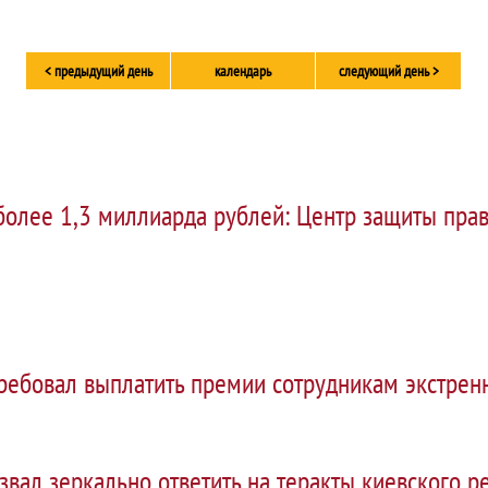
< предыдущий день
календарь
следующий день >
более 1,3 миллиарда рублей: Центр защиты прав
ребовал выплатить премии сотрудникам экстренн
вал зеркально ответить на теракты киевского р