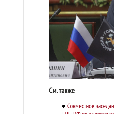
См. также
●
Совместное заседан
ТПП РФ по энергетиче