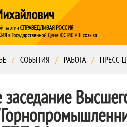
Михайлович
ой партии
СПРАВЕДЛИВАЯ РОССИЯ
СИЯ
в Государственной Думе ФС РФ VIII созыва
БЕ
/
СОБЫТИЯ
/
РАБОТА
/
ПРЕСС-Ц
 заседание Высшег
 "Горнопромышленни