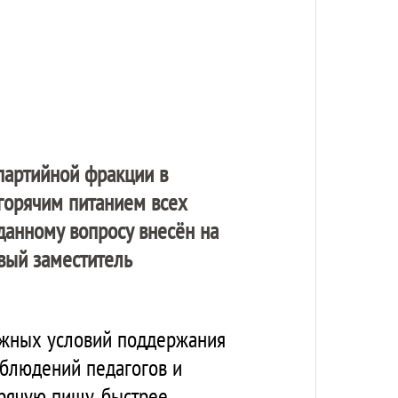
 партийной фракции в
горячим питанием всех
данному вопросу внесён на
вый заместитель
важных условий поддержания
аблюдений педагогов и
орячую пищу, быстрее