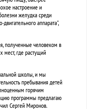
лохое настроение и
 болезни желудка среди
-двигательного аппарата",
ия, полученные человеком в
х мест, где растущий
чальной школы, и мы
ительность пребывания детей
олноценным горячим
зацию программы предлагаю
ючил Сергей Миронов.