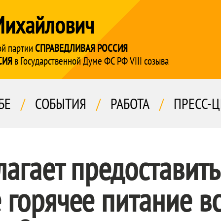
Михайлович
ой партии
СПРАВЕДЛИВАЯ РОССИЯ
СИЯ
в Государственной Думе ФС РФ VIII созыва
БЕ
/
СОБЫТИЯ
/
РАБОТА
/
ПРЕСС-Ц
агает предоставить
 горячее питание в