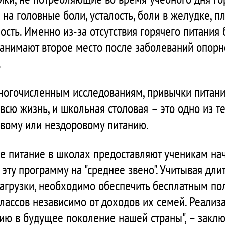
 на головные боли, усталость, боли в желудке, п
сть. Именно из-за отсутствия горячего питания
анимают второе место после заболеваний опорно
.
 многочисленным исследованиям, привычки питан
 всю жизнь, и школьная столовая – это одно из те
овому или нездоровому питанию.
ее питание в школах предоставляют ученикам на
эту программу на "среднее звено". Учитывая дл
нагрузки, необходимо обеспечить бесплатным п
лассов независимо от доходов их семей. Реали
цию в будущее поколение нашей страны", – закл