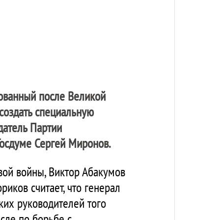
ованный после Великой
создать специальную
датель Партии
Госдуме Сергей Миронов.
ой войны, Виктор Абакумов
риков считает, что генерал
ких руководителей того
исле по борьбе с