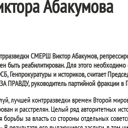
ктора Абакумова
нтрразведки СМЕРШ Виктор Абакумов, репрессир
ен быть реабилитирован. Для этого необходимо 
СБ, Генпрокуратуры и историков, считает Предсе
ЗА ПРАВДУ
, руководитель партийной фракции в 
уй, лучшей контрразведки времен Второй миров
ван и расстрелян. Целый ряд авторитетных исто
я борьбы за власть со стороны отдельных советс
 – В результате его выдающиеся заслуги, в том ч