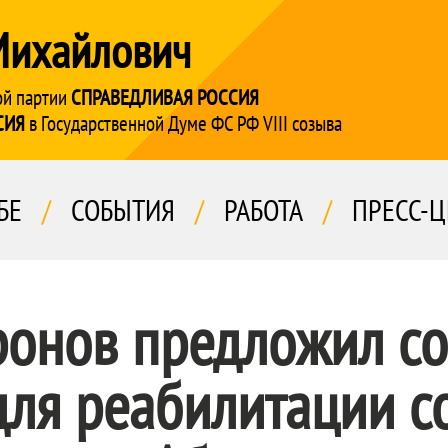
Михайлович
ой партии
СПРАВЕДЛИВАЯ РОССИЯ
СИЯ
в Государственной Думе ФС РФ VIII созыва
БЕ
/
СОБЫТИЯ
/
РАБОТА
/
ПРЕСС-Ц
ронов предложил со
ля реабилитации с