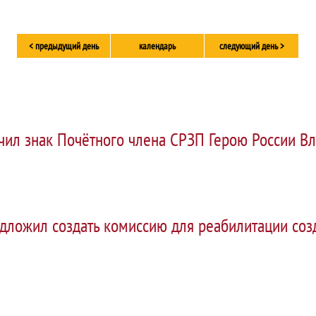
< предыдущий день
календарь
следующий день >
чил знак Почётного члена СРЗП Герою России В
дложил создать комиссию для реабилитации со