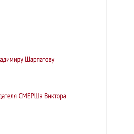
ладимиру Шарпатову
здателя СМЕРШа Виктора