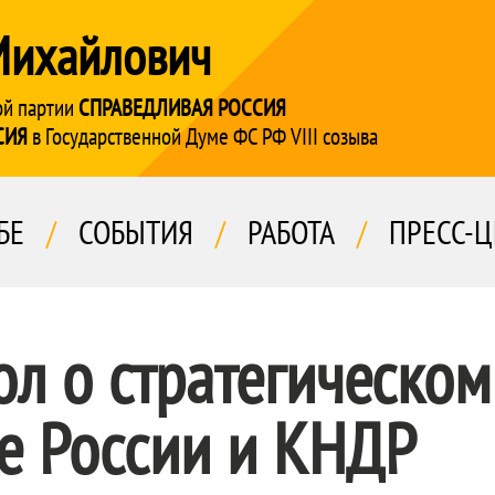
Михайлович
ой партии
СПРАВЕДЛИВАЯ РОССИЯ
СИЯ
в Государственной Думе ФС РФ VIII созыва
БЕ
/
СОБЫТИЯ
/
РАБОТА
/
ПРЕСС-Ц
ол о стратегическом
е России и КНДР